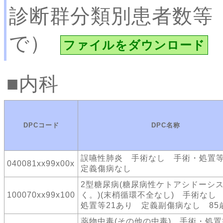
診断群分類別患者数等
で）
ファイルをダウンロード
内科
DPCコード
DPC名称
誤嚥性肺炎 手術なし 手術・処
040081xx99x00x
定義傷病なし
2型糖尿病(糖尿病性ケトアシドーシ
100070xx99x100
く。)(末梢循環不全なし) 手術なし
処置等21あり 定義副傷病なし 85
薬物中毒(その他の中毒) 手術・処置