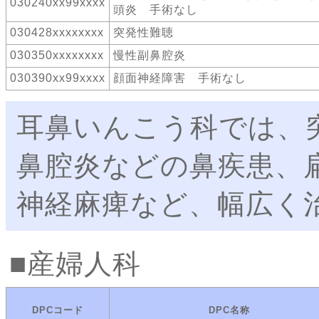
030240xx99xxxx
頭炎 手術なし
030428xxxxxxxx
突発性難聴
030350xxxxxxxx
慢性副鼻腔炎
030390xx99xxxx
顔面神経障害 手術なし
耳鼻いんこう科では、
鼻腔炎などの鼻疾患、
神経麻痺など、幅広く
産婦人科
DPCコード
DPC名称