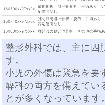
鎖骨骨折、肩甲骨骨折 手術あり 
160700xx97xx0x
副傷病なし
肘関節周辺の骨折・脱臼 手術あり
160740xx97xx0x
義副傷病なし
160800xx97xxxx
股関節大腿近位骨折 その他の手術
整形外科では、主に四
す。
小児の外傷は緊急を要
酔科の両方を備えてい
とが多くなっています