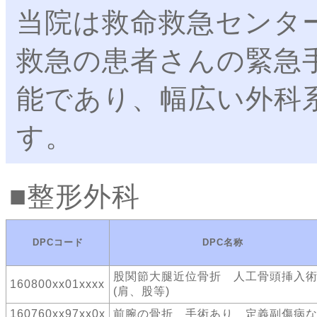
当院は救命救急センタ
救急の患者さんの緊急
能であり、幅広い外科
す。
整形外科
DPCコード
DPC名称
股関節大腿近位骨折 人工骨頭挿入
160800xx01xxxx
(肩、股等)
160760xx97xx0x
前腕の骨折 手術あり 定義副傷病