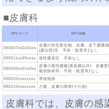
皮膚科
DPCコード
DPC名称
皮膚の良性新生物 皮膚、皮下腫瘍
080007xx010xxx
(露出部)等 手術・処置等1なし
080011xx99xxxx
急性膿皮症 手術なし
皮膚の悪性腫瘍(黒色腫以外) 皮膚悪
080006xx01x0xx
瘍切除術等 手術・処置等2なし
080020xxxxxxxx
帯状疱疹
080210xxxxxxxx
ざ瘡、皮膚の障害(その他)
皮膚科では、皮膚の感