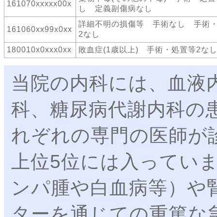
161070xxxxx00x
し 定義副傷病なし
詳細不明の損傷等 手術なし 手術
161060xx99x0xx
2なし
180010x0xxx0xx
敗血症(1歳以上) 手術・処置等2な
当院の内科には、血液
科、糖尿病代謝内科の
れぞれの専門の医師が
上位5位には入ってい
ンパ腫や白血病等）や
ターを通じての重篤な