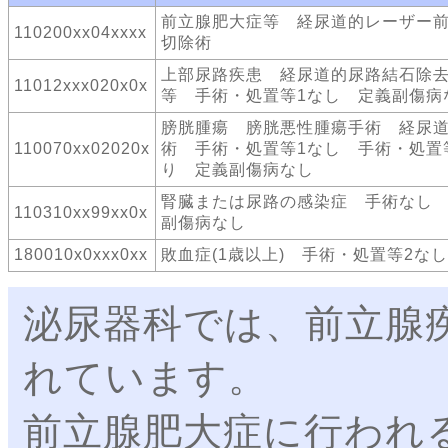
前立腺肥大症等 経尿道的レーザー
110200xx04xxxx
切除術
上部尿路疾患 経尿道的尿路結石除
11012xxx020x0x
等 手術・処置等1なし 定義副傷病
膀胱腫瘍 膀胱悪性腫瘍手術 経尿
110070xx02020x
術 手術・処置等1なし 手術・処置
り 定義副傷病なし
腎臓または尿路の感染症 手術なし
110310xx99xx0x
副傷病なし
180010x0xxx0xx
敗血症(1歳以上) 手術・処置等2なし
泌尿器科では、前立腺
れています。
前立腺肥大症に行われ