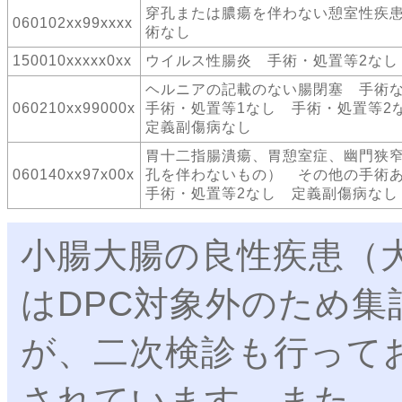
穿孔または膿瘍を伴わない憩室性疾
060102xx99xxxx
術なし
150010xxxxx0xx
ウイルス性腸炎 手術・処置等2なし
ヘルニアの記載のない腸閉塞 手
060210xx99000x
手術・処置等1なし 手術・処置等
定義副傷病なし
胃十二指腸潰瘍、胃憩室症、幽門狭
060140xx97x00x
孔を伴わないもの） その他の手
手術・処置等2なし 定義副傷病なし
小腸大腸の良性疾患（
はDPC対象外のため
が、二次検診も行って
されています。また、