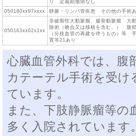
り 定義副傷病なし
050180xx97xxxx
静脈・リンパ管疾患 その他の手術
非破裂性大動脈瘤、腸骨動脈瘤 大
除術（吻合又は移植を含む。） 腹
050163xx02x1xx
（分枝血管の再建を伴うもの）等 
置等21あり
心臓血管外科では、腹
カテーテル手術を受け
ています。
また、下肢静脈瘤等の
多く入院されています