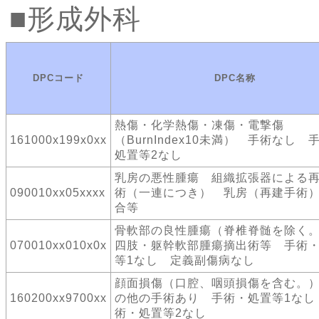
形成外科
DPCコード
DPC名称
熱傷・化学熱傷・凍傷・電撃傷
161000x199x0xx
（BurnIndex10未満） 手術なし 
処置等2なし
乳房の悪性腫瘍 組織拡張器による
090010xx05xxxx
術（一連につき） 乳房（再建手術
合等
骨軟部の良性腫瘍（脊椎脊髄を除
070010xx010x0x
四肢・躯幹軟部腫瘍摘出術等 手術
等1なし 定義副傷病なし
顔面損傷（口腔、咽頭損傷を含む。
160200xx9700xx
の他の手術あり 手術・処置等1なし
術・処置等2なし