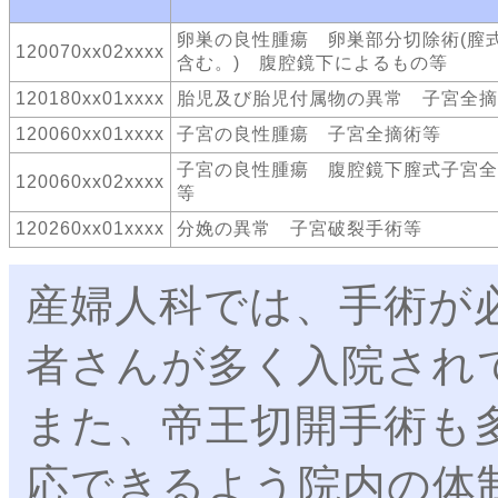
卵巣の良性腫瘍 卵巣部分切除術(膣
120070xx02xxxx
含む。) 腹腔鏡下によるもの等
120180xx01xxxx
胎児及び胎児付属物の異常 子宮全摘
120060xx01xxxx
子宮の良性腫瘍 子宮全摘術等
子宮の良性腫瘍 腹腔鏡下膣式子宮全
120060xx02xxxx
等
120260xx01xxxx
分娩の異常 子宮破裂手術等
産婦人科では、手術が
者さんが多く入院され
また、帝王切開手術も
応できるよう院内の体