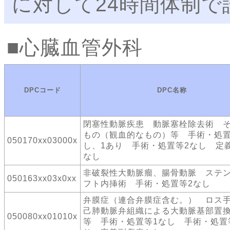
に対して24時間体制
心臓血管外科
DPCコード
DPC名称
閉塞性動脈疾患 動脈塞栓除去術 
もの（観血的なもの）等 手術・処置
050170xx03000x
し、1あり 手術・処置等2なし 定
なし
非破裂性大動脈瘤、腸骨動脈 ステ
050163xx03x0xx
フト内挿術 手術・処置等2なし
弁膜症（連合弁膜症含む。） ロス
己肺動脈弁組織による大動脈基部置
050080xx01010x
等 手術・処置等1なし 手術・処置