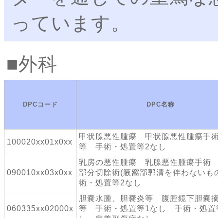
っています。
外科
DPCコード
DPC名称
甲状腺悪性腫瘍 甲状腺悪性腫瘍手
100020xx01x0xx
等 手術・処置等2なし
乳房の悪性腫瘍 乳腺悪性腫瘍手術
090010xx03x0xx
部分切除術(腋窩部郭清を伴わないも
術・処置等2なし
胆嚢水腫、胆嚢炎等 腹腔鏡下胆嚢
060335xx02000x
等 手術・処置等1なし 手術・処置