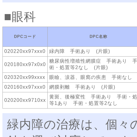
眼科
DPCコード
DPC名称
020220xx97xxx0
緑内障 手術あり (片眼)
糖尿病性増殖性網膜症 手術あり 
020180xx97x0x0
術・処置等2なし (片眼)
020320xx99xxxx
眼瞼、涙器、眼窩の疾患 手術なし
020160xx97xxx0
網膜剥離 手術あり (片眼)
黄斑、後極変性 手術あり 手術・
020200xx9710xx
等1あり 手術・処置等2なし
緑内障の治療は、個々