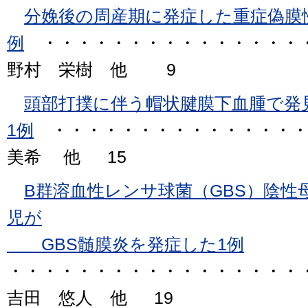
分娩後の周産期に発症した重症偽膜
例
・・・・・・・・・・・・・・・
野村 栄樹 他 9
頭部打撲に伴う帽状腱膜下血腫で発
1例
・・・・・・・・・・・・・・・
美希 他 15
B群溶血性レンサ球菌（GBS）陰性
児が
GBS髄膜炎を発症した1例
・・・・・・・・・・・・・・・・・
吉田 悠人 他 19