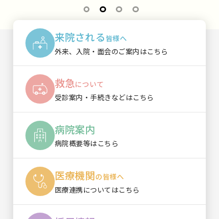
1
2
3
4
来院される
皆様へ
外来、入院・面会の
ご案内はこちら
救急
について
受診案内・手続きなどは
こちら
病院案内
病院概要等は
こちら
医療機関
の皆様へ
医療連携については
こちら