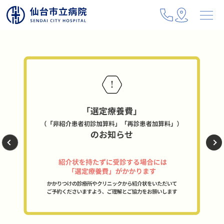
地域とともに
私たちは、地域の医療機関と連携して、
これからもこの街と
市民の皆様に良質で信頼できる医療を提供します。