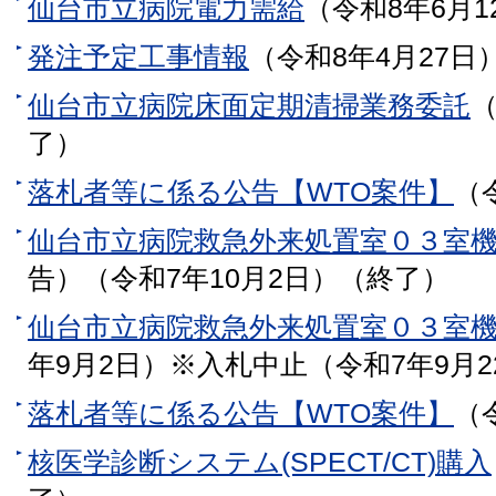
仙台市立病院電力需給
（令和8年6月1
発注予定工事情報
（令和8年4月27日
仙台市立病院床面定期清掃業務委託
（
了）
落札者等に係る公告【WTO案件】
（
仙台市立病院救急外来処置室０３室
告）（令和7年10月2日）（終了）
仙台市立病院救急外来処置室０３室
年9月2日）※入札中止（令和7年9月2
落札者等に係る公告【WTO案件】
（
核医学診断システム(SPECT/CT)購入