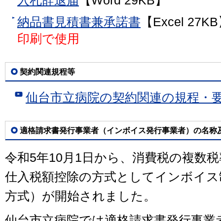
入札辞退届
【Word 29KB】
納品書見積書兼承諾書
【Excel 27
印刷で使用
契約関連規程等
仙台市立病院の契約関連の規程・
適格請求書発行事業者（インボイス発行事業者）の名称
令和
5
年
10
月
1
日から、消費税の複数税
仕入税額控除の方式としてインボイス
方式）が開始されました。
仙台市立病院では適格請求書発行事業