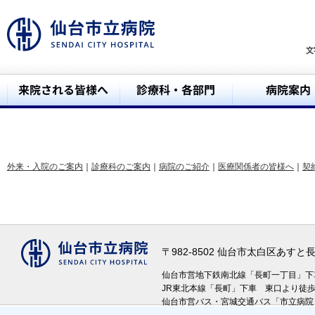
外来・入院のご案内
｜
診療科のご案内
｜
病院のご紹介
｜
医療関係者の皆様へ
｜
契
〒982-8502 仙台市太白区あす
仙台市営地下鉄南北線「長町一丁目」
JR東北本線「長町」下車 東口より徒
仙台市営バス・宮城交通バス「市立病院