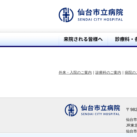
外来・入院のご案内
｜
診療科のご案内
｜
病院の
〒98
仙台
JR東
仙台市