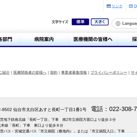
リンク
Q
Langua
ご紹介
｜
医療関係者の皆様へ
｜
契約
｜
事業者募集情報
｜
プライバシーポリシー
｜
サ
電話：022-308
2-8502 仙台市太白区あすと長町一丁目1番1号
市営地下鉄南北線「長町一丁目」下車 南2市立病院方面口より徒歩３分
北本線「長町」下車 東口より徒歩８分
営バス・宮城交通バス「市立病院（敷地内）」または「市立病院入口」下車