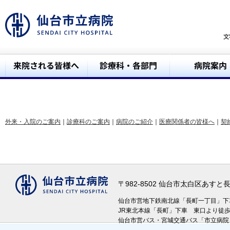
外来・入院のご案内
｜
診療科のご案内
｜
病院のご紹介
｜
医療関係者の皆様へ
｜
契
〒982-8502 仙台市太白区あす
仙台市営地下鉄南北線「長町一丁目」
JR東北本線「長町」下車 東口より徒
仙台市営バス・宮城交通バス「市立病院