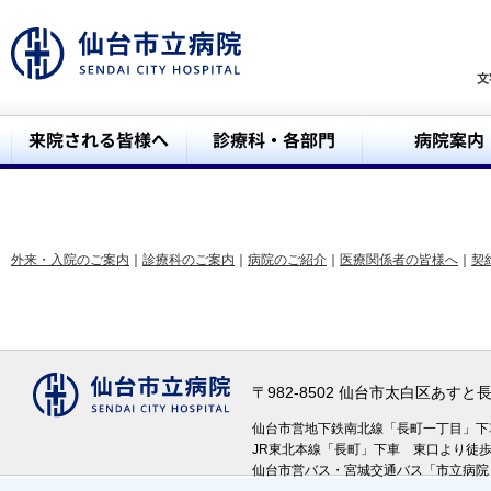
外来・入院のご案内
｜
診療科のご案内
｜
病院のご紹介
｜
医療関係者の皆様へ
｜
契
〒982-8502 仙台市太白区あす
仙台市営地下鉄南北線「長町一丁目」
JR東北本線「長町」下車 東口より徒
仙台市営バス・宮城交通バス「市立病院