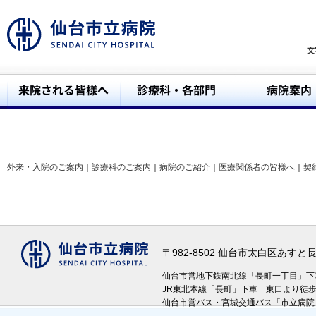
外来・入院のご案内
｜
診療科のご案内
｜
病院のご紹介
｜
医療関係者の皆様へ
｜
契
〒982-8502 仙台市太白区あす
仙台市営地下鉄南北線「長町一丁目」
JR東北本線「長町」下車 東口より徒
仙台市営バス・宮城交通バス「市立病院