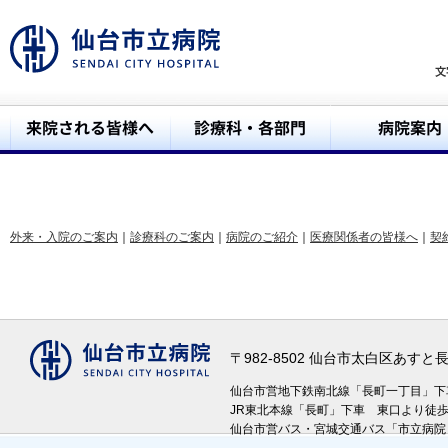
外来・入院のご案内
｜
診療科のご案内
｜
病院のご紹介
｜
医療関係者の皆様へ
｜
契
〒982-8502 仙台市太白区あす
仙台市営地下鉄南北線「長町一丁目」
JR東北本線「長町」下車 東口より徒
仙台市営バス・宮城交通バス「市立病院