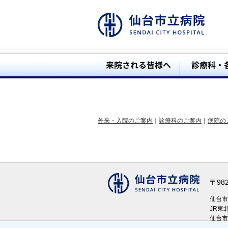
外来・入院のご案内
｜
診療科のご案内
｜
病院の
〒98
仙台
JR東
仙台市