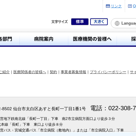
リンク
Q
Langua
ご紹介
｜
医療関係者の皆様へ
｜
契約
｜
事業者募集情報
｜
プライバシーポリシー
｜
サ
電話：022-308
2-8502 仙台市太白区あすと長町一丁目1番1号
市営地下鉄南北線「長町一丁目」下車 南2市立病院方面口より徒歩３分
北本線「長町」下車 東口より徒歩８分
営バス・宮城交通バス「市立病院（敷地内）」または「市立病院入口」下車