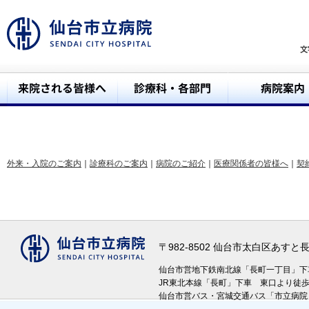
外来・入院のご案内
｜
診療科のご案内
｜
病院のご紹介
｜
医療関係者の皆様へ
｜
契
〒982-8502 仙台市太白区あす
仙台市営地下鉄南北線「長町一丁目」
JR東北本線「長町」下車 東口より徒
仙台市営バス・宮城交通バス「市立病院