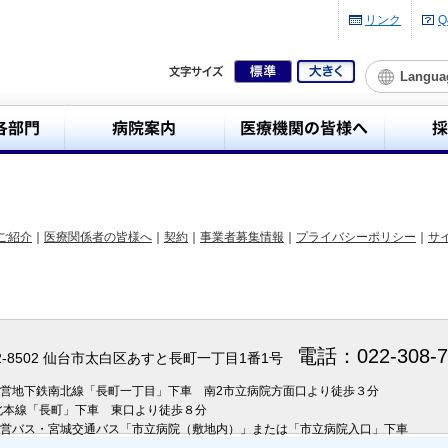
リンク
Q
Langua
ご紹介
｜
医療関係者の皆様へ
｜
契約
｜
事業者募集情報
｜
プライバシーポリシー
｜
サ
電話：022-308
2-8502 仙台市太白区あすと長町一丁目1番1号
市営地下鉄南北線「長町一丁目」下車 南2市立病院方面口より徒歩３分
北本線「長町」下車 東口より徒歩８分
営バス・宮城交通バス「市立病院（敷地内）」または「市立病院入口」下車