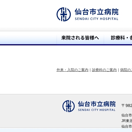
外来・入院のご案内
｜
診療科のご案内
｜
病院の
〒98
仙台
JR東
仙台市