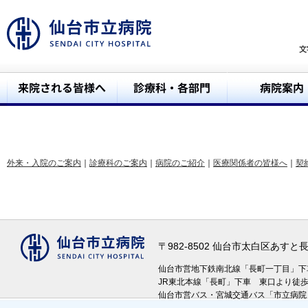
外来・入院のご案内
｜
診療科のご案内
｜
病院のご紹介
｜
医療関係者の皆様へ
｜
契
〒982-8502 仙台市太白区あす
仙台市営地下鉄南北線「長町一丁目」
JR東北本線「長町」下車 東口より徒
仙台市営バス・宮城交通バス「市立病院