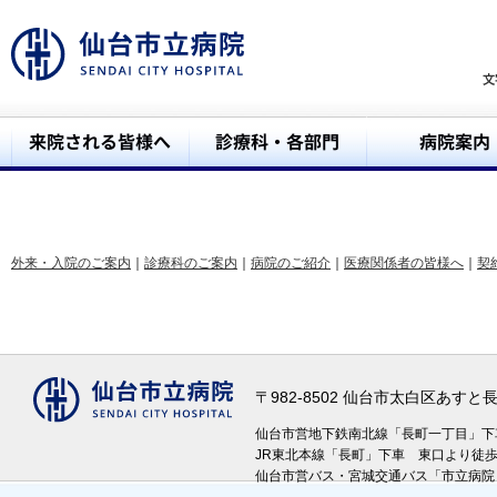
外来・入院のご案内
｜
診療科のご案内
｜
病院のご紹介
｜
医療関係者の皆様へ
｜
契
〒982-8502 仙台市太白区あす
仙台市営地下鉄南北線「長町一丁目」
JR東北本線「長町」下車 東口より徒
仙台市営バス・宮城交通バス「市立病院