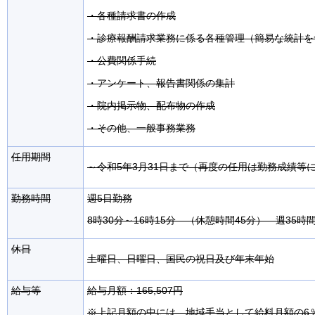
・各種請求書の作成
・診療報酬請求業務に係る各種管理（簡易な統計を
・公費関係手続
・アンケート、報告書関係の集計
・院内掲示物、配布物の作成
・その他、一般事務業務
任用期間
～令和5年3月31日まで（再度の任用は勤務成績等
勤務時間
週5日勤務
8時30分～16時15分 （休憩時間45分） 週35時
休日
土曜日、日曜日、国民の祝日及び年末年始
給与等
給与月額：165,507円
※上記月額の中には、地域手当として給料月額の6