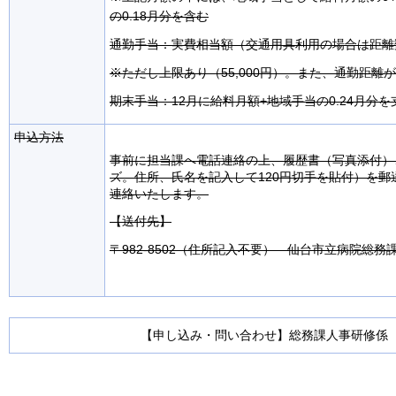
の0.18月分を含む
通勤手当：実費相当額（交通用具利用の場合は距離
※ただし上限あり（55,000円）。また、通勤距離が
期末手当：12月に給料月額+地域手当の0.24月分を
申込方法
事前に担当課へ電話連絡の上、履歴書（写真添付）
ズ。住所、氏名を記入して120円切手を貼付）を
連絡いたします。
【送付先】
〒982-8502（住所記入不要） 仙台市立病院総
【申し込み・問い合わせ】総務課人事研修係 電話0