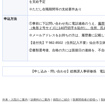
を支給予定
※ただし在職期間等の支給要件あり
申込方法
①事前に下記問い合わせ先に電話連絡のうえ、
履歴
（角形２号サイズに140円切手を貼付し、住所、氏
※メールアドレスをお持ちの方は、履歴書に記載し
【送付先】〒982-8502（住所記入不要）仙台市
②書類選考後、合格の方には面接日の連絡を、不合
【申し込み・問い合わせ】総務課人事研修係 電話022
外来・入院のご案内
｜
診療科のご案内
｜
病院のご紹介
｜
医療関係者の皆様へ
｜
契