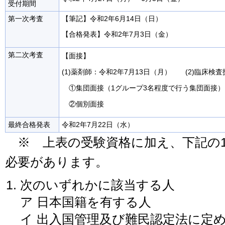
受付期間
第一次考査
【筆記】令和2年6月14日（日）
【合格発表】令和2年7月3日（金）
第二次考査
【面接】
(1)薬剤師：令和2年7月13日（月） (2)臨床検
①集団面接（1グループ3名程度で行う集団面接）
②個別面接
最終合格発表
令和2年7月22日（水）
※ 上表の受験資格に加え、下記の1
必要があります。
次のいずれかに該当する人
ア 日本国籍を有する人
イ 出入国管理及び難民認定法に定