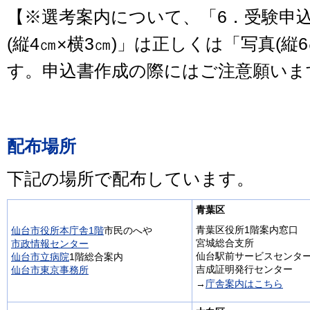
【※選考案内について、「6．受験申
(縦4㎝×横3㎝)」は正しくは「写真(縦6
す。申込書作成の際にはご注意願いま
配布場所
下記の場所で配布しています。
青葉区
青葉区役所1階案内窓口
仙台市役所本庁舎1階
市民のへや
宮城総合支所
市政情報センター
仙台駅前サービスセンタ
仙台市立病院
1階総合案内
吉成証明発行センター
仙台市東京事務所
→
庁舎案内はこちら