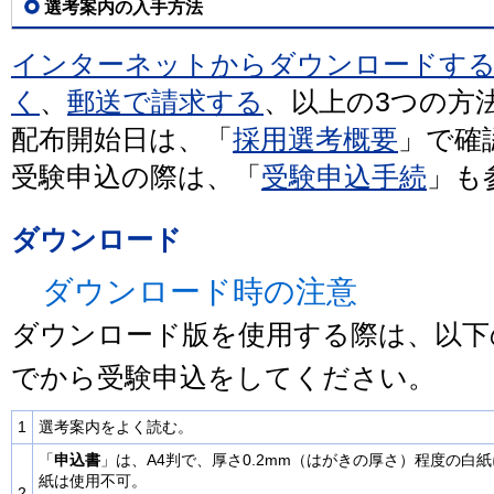
選考案内の入手方法
インターネットからダウンロードす
く
、
郵送で請求する
、以上の3つの方
配布開始日は、「
採用選考概要
」で確
受験申込の際は、「
受験申込手続
」も
ダウンロード
ダウンロード時の注意
ダウンロード版を使用する際は、以下
でから受験申込をしてください。
1
選考案内をよく読む。
「
申込書
」は、A4判で、厚さ0.2mm（はがきの厚さ）程度の白
紙は使用不可。
2