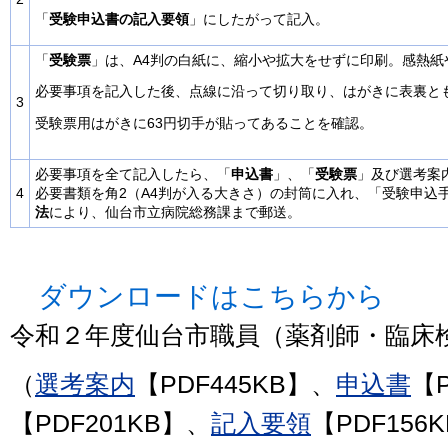
「
受験申込書の記入要領
」にしたがって記入。
「
受験票
」は、A4判の白紙に、縮小や拡大をせずに印刷。感熱紙
必要事項を記入した後、点線に沿って切り取り、はがきに表裏と
3
受験票用はがきに63円切手が貼ってあることを確認。
必要事項を全て記入したら、「
申込書
」、「
受験票
」及び選考案
4
必要書類を角2（A4判が入る大きさ）の封筒に入れ、「受験申込
法
により、仙台市立病院総務課まで郵送。
ダウンロードはこちらから
令和２年度仙台市職員（薬剤師・臨床
（
選考案内
【PDF445KB】、
申込書
【P
【PDF201KB】、
記入要領
【PDF156