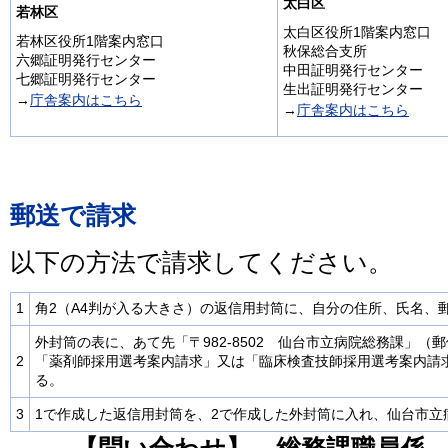
太白区
若林区
太白区役所1階案内窓口
若林区役所1階案内窓口
秋保総合支所
六郷証明発行センター
中田証明発行センター
七郷証明発行センター
生出証明発行センター
→
庁舎案内はこちら
→
庁舎案内はこちら
郵送で請求
以下の方法で請求してください。
1
角2（A4判が入る大きさ）の返信用封筒に、自分の住所、氏名、郵
外封筒の表に、あて先「〒982-8502 仙台市立病院総務課」
2
「
薬剤師
採用選考案内請求」又は「
臨床検査技師
採用選考案内請
る。
3
1で作成した返信用封筒を、2で作成した外封筒に入れ、仙台市立