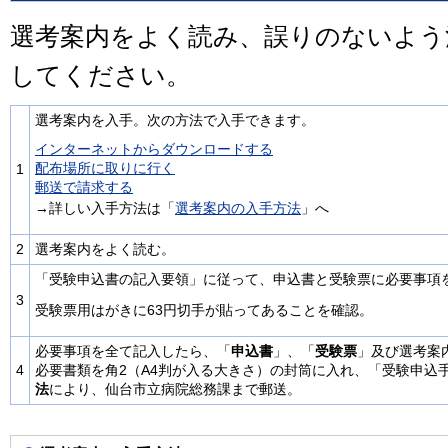
選考案内をよく読み、誤りのないよう
してください。
選考案内を入手。次の方法で入手できます。
インターネットからダウンロードする
配布場所に取りに行く
1
郵送で請求する
→詳しい入手方法は「
選考案内の入手方法
」へ
2
選考案内をよく読む。
「受験申込書の記入要領」に従って、申込書と受験票に必要事項
3
受験票用はがきに63円切手が貼ってあることを確認。
必要事項を全て記入したら、「
申込書
」、「
受験票
」及び選考案
4
必要書類を角2（A4判が入る大きさ）の封筒に入れ、「受験申込
法
により、仙台市立病院総務課まで郵送。