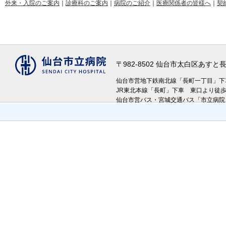
外来・入院のご案内
｜
診療科のご案内
｜
病院のご紹介
｜
医療関係者の皆様へ
｜
契
〒982-8502 仙台市太白区あす
仙台市営地下鉄南北線「長町一丁目」
JR東北本線「長町」下車 東口より徒
仙台市営バス・宮城交通バス「市立病院