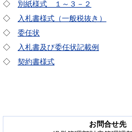
◇
別紙様式 １～３－２
◇
入札書様式（一般税抜き）
◇
委任状
◇
入札書及び委任状記載例
◇
契約書様式
お問合せ先