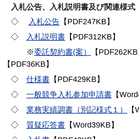
入札公告、入札説明書及び関連様式
◇
入札公告
【PDF247KB】
◇
入札説明書
【PDF312KB】
※
委託契約書(案）
【PDF262
【PDF36KB】
◇
仕様書
【PDF429KB】
◇
一般競争入札参加申請書
【Word
◇
業務実績調書（別記様式１）
【W
◇
質疑応答書
【Word39KB】