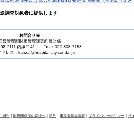
最低制限価格及び低入札価格調査要綱実施要領（令和2 年8 月
途調査対象者に提供します。
お問合せ先
経営管理部財産管理課契約管財係
308-7111 内線2141 Fax：022-308-7153
ス：kanzai@hospital.city.sendai.jp
ご紹介
｜
医療関係者の皆様へ
｜
契約
｜
事業者募集情報
｜
プライバシーポリシー
｜
サ