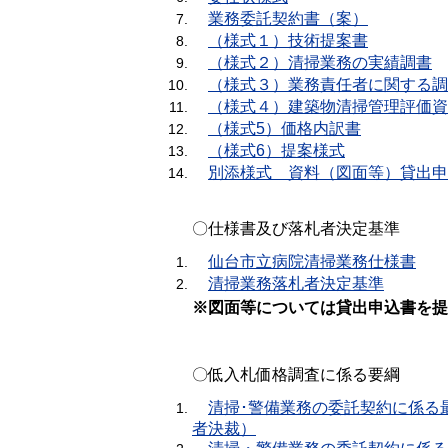
業務委託契約書（案）
（様式１）技術提案書
（様式２）清掃業務の実績調書
（様式３）業務責任者に関する調
（様式４）建築物清掃管理評価資
（様式5）価格内訳書
（様式6）提案様式
別添様式 資料（図面等）貸出申
〇仕様書及び落札者決定基準
仙台市立病院清掃業務仕様書
清掃業務落札者決定基準
※図面等については貸出申込書を提
〇低入札価格調査に係る要綱
清掃･警備業務の委託契約に係る最
者決裁）