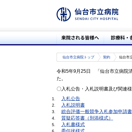
仙台市立病院トップ
契約
仙台市
令和5年9月25日 「仙台市立病
た。
〇入札公告・入札説明書及び関連様
入札公告
入札説明書
総合評価一般競争入札参加申請書
質疑応答書（別添様式）
入札書様式
委任状様式