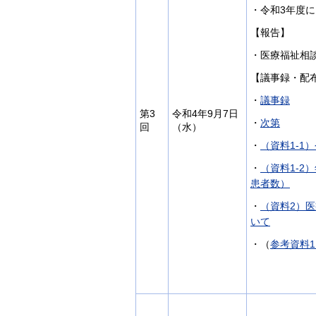
・令和3年度
【報告】
・医療福祉相
【議事録・配
・
議事録
第3
令和4年9月7日
・
次第
回
（水）
・
（資料1-1
・
（資料1-
患者数）
・
（資料2）
いて
・（
参考資料