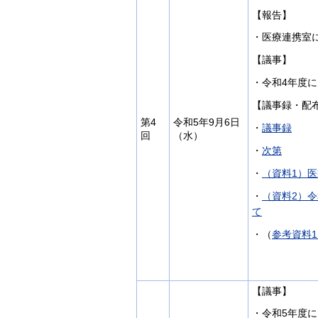
【報告】
・医療連携室
【議事】
・令和4年度
【議事録・配
第4
令和5年9月6日
・
議事録
回
（水）
・
次第
・
（資料1）
・
（資料2）
て
・（
参考資料
【議事】
・令和5年度