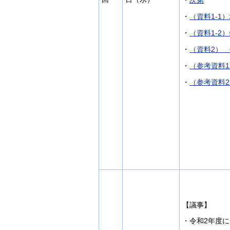
・
（資料1-1
・
（資料1-2
・
（資料2）
・
（参考資料
・
（参考資料
【議事】
・令和2年度