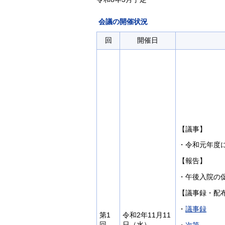
会議の開催状況
回
開催日
【議事】
・令和元年度
【報告】
・午後入院の
【議事録・配
・
議事録
第1
令和2年11月11
回
日（水）
・
次第