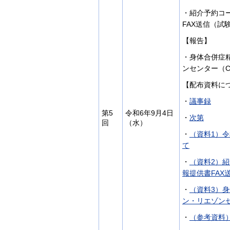
・紹介予約コ
FAX送信（試
【報告】
・身体合併症
ンセンター（C
【配布資料に
・
議事録
第5
令和6年9月4日
・
次第
回
（水）
・
（資料1）
て
・
（資料2）
報提供書FA
・
（資料3）
ン・リエゾン
・
（参考資料