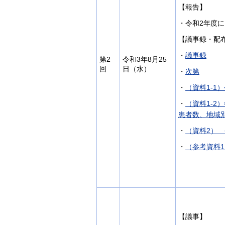
【報告】
・令和2年度
【議事録・配
・
議事録
第2
令和3年8月25
回
日（水）
・
次第
・
（資料1-1
・
（資料1-
患者数、地域
・
（資料2）
・
（参考資料
【議事】