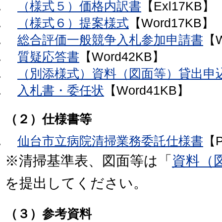
（様式５）価格内訳書
【Exl17KB】
（様式６）提案様式
【
Word17
KB】
総合評価一般競争入札参加申請書
【W
質疑応答書
【Word42KB】
（別添様式）資料（図面等）貸出申
入札書・委任状
【Word41KB】
（２）仕様書等
仙台市立病院清掃業務委託仕様書
【P
※清掃基準表、図面等は「
資料（
を提出してください。
（３）参考資料