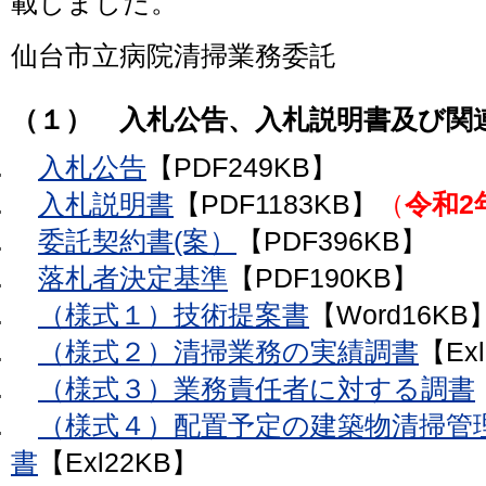
載しました。
仙台市立病院清掃業務委託
（１） 入札公告、入札説明書及び関
入札公告
【PDF249KB】
入札説明書
【PDF1183KB】
（
令和2
委託契約書(案）
【PDF396KB】
落札者決定基準
【PDF190KB】
（様式１）技術提案書
【
Word
16KB
（様式２）清掃業務の実績調書
【Ex
（様式３）業務責任者に対する調書
（様式４）配置予定の建築物清掃管
書
【Exl22KB】